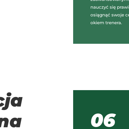
nauczyć się praw
osiągnąć swoje c
okiem trenera.
cja
06
zna