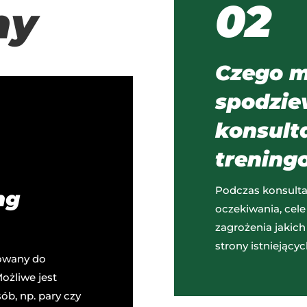
02
ny
Czego m
spodzie
konsulta
trening
Podczas konsulta
ng
oczekiwania, cel
zagrożenia jakic
strony istniejącyc
sowany do
ożliwe jest
ób, np. pary czy