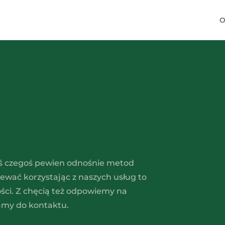
O
steś czegoś pewien odnośnie metod
iewać korzystając z naszych usług to
ści. Z chęcią też odpowiemy na
camy do kontaktu.