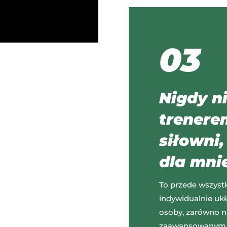
03
Nigdy n
trenere
siłowni,
dla mni
To przede wszystk
indywidualnie uk
osoby, zarówno n
zaawansowanym. T