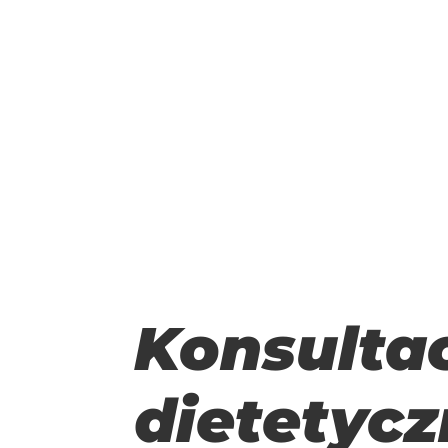
Konsulta
dietetyc