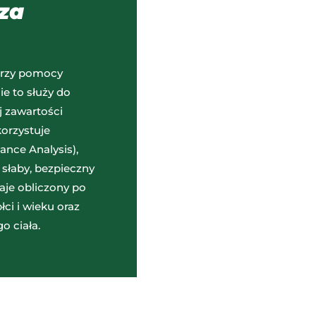
iza
przy pomocy
ie to służy do
j zawartości
korzystuje
ance Analysis),
c słaby, bezpieczny
taje obliczony po
ci i wieku oraz
o ciała.