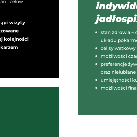
ań i celów
indywid
jadłospi
tąpi wizyty
nozowane
stan zdrowia – 
j kolejności
układu pokarmow
lekarzem
cel sylwetkowy 
możliwości cza
preferencje żyw
oraz nielubiane
umiejętności ku
możliwości fin