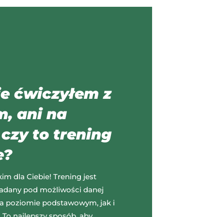
ie ćwiczyłem z
m, ani na
 czy to trening
e?
im dla Ciebie! Trening jest
ładany pod możliwości danej
a poziomie podstawowym, jak i
o najlepszy sposób, aby