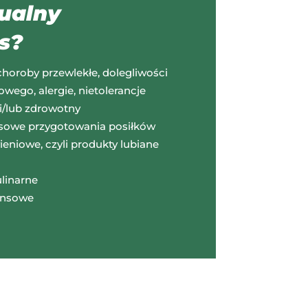
ualny
s?
choroby przewlekłe, dolegliwości
ego, alergie, nietolerancje
i/lub zdrowotny
sowe przygotowania posiłków
ieniowe, czyli produkty lubiane
linarne
ansowe