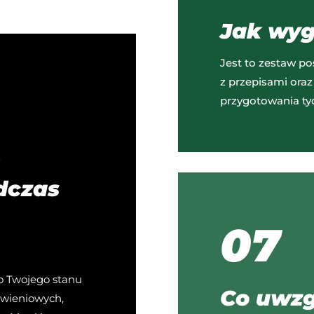
Jak wyg
Jest to zestaw po
z przepisami oraz
przygotowania ty
ę
dczas
07
 Twojego stanu
Co uwzg
żywieniowych,